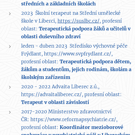
středních a základních školách
2023 Školní terapeut na Střední umělecké
škole v Liberci,
https://suslbc.cz/,
profesní
oblast:
Terapeutická p
odpora
žáků a učitelů v
oblasti duševního zdraví
leden - duben 2023 Středisko výchovné péče
Frýdlant, https://www.svpfrydlant.cz/,
profesní oblast:
Terapeutická p
odpora dětem,
žákům a studentům, jejich rodinám, školám a
školským zařízením
2020 - 2022 Advaita Liberec z.ú.,
https://advaitaliberec.cz/, profesní oblast:
Terapeut v oblasti závislostí
2017-2020 Ministerstvo zdravotnictví
ČR:
https://www.reformapsychiatrie.cz/,
profesní oblast:
Koordinátor mezioborové