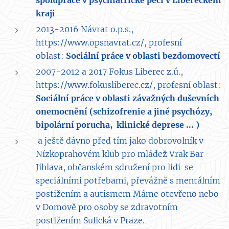
spolupráce v psychiatrické péči v Libereckém
kraji
2013-2016 Návrat o.p.s.,
https://www.opsnavrat.cz/, profesní
oblast:
Sociální práce v oblasti bezdomovectí
2007-2012 a 2017 Fokus Liberec z.ú.,
https://www.fokusliberec.cz/, profesní oblast:
Sociální práce v oblasti závažných duševních
onemocnění (schizofrenie a jiné psychózy,
bipolární porucha, klinické deprese ... )
a ještě dávno před tím jako dobrovolník v
Nízkoprahovém klub pro mládež Vrak Bar
Jihlava, občanském sdružení pro lidi se
speciálními potřebami, převážně s mentálním
postižením a autismem Máme otevřeno nebo
v Domově pro osoby se zdravotním
postižením Sulická v Praze.