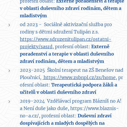
profesní oblast:
Externě poradenství a terapie
v oblasti duševního zdraví rodinám, dětem a
mladistvým
od 2023 - Sociálně aktivizační služba pro
rodiny s dětmi sdružení Tulipán z.s.
https://www.sdruzenitulipan.cz/ostatni-
projekty/sasrd
, profesní oblast:
Externě
poradenství a terapie v oblasti duševního
zdraví rodinám, dětem a mladistvým
2023-2025 Školní terapeut na ZŠ Benešov nad
Ploučnicí,
https://www.zsbnpl.cz/zs/home,
pr
ofesní oblast:
Terapeutická p
odpora
žáků a
učitelů v oblasti duševního zdraví
2019-2024 Vzdělávací program Blázníš no A!
a Není duše jako duše, https://www.blaznis-
no-a.cz/, profesní oblast:
Duševní zdraví
dospívajících a mladých dospělých na