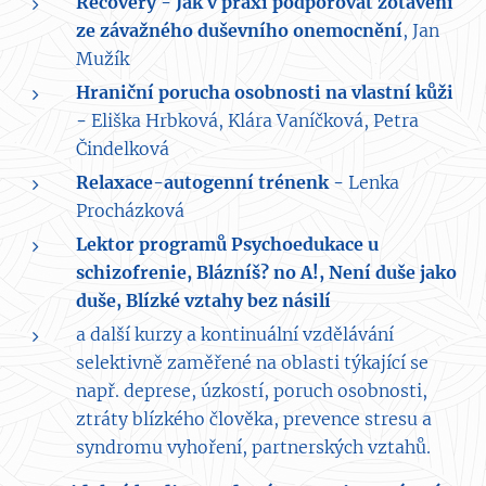
Recovery - Jak v praxi podporovat zotavení
ze závažného duševního onemocnění
, Jan
Mužík
Hraniční porucha osobnosti na vlastní kůži
-
Eliška Hrbková, Klára Vaníčková, Petra
Čindelková
Relaxace-autogenní trénenk -
Lenka
Procházková
Lektor programů Psychoedukace u
schizofrenie, Blázníš? no A!, Není duše jako
duše, Blízké vztahy bez násilí
a další kurzy a kontinuální vzdělávání
selektivně zaměřené na oblasti týkající se
např. deprese, úzkostí, poruch osobnosti,
ztráty blízkého člověka, prevence stresu a
syndromu vyhoření, partnerských vztahů.