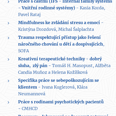
Práce s částmi (IFS - Internal family systems
- Vnitřní rodinné systémy)
- Kasia Korda,
Pavel Rataj
Mindfulness ke zvládání stresu a emocí
-
Kristýna Drozdová, Michal Šalplachta
Trauma respektující přístup jako řešení
náročného chování u dětí a dospívajících
,
SOFA
Kreativní terapeutické techniky - dobrý
sluha, zlý pán -
Tomáš H. Masopust, Alžběta
Candia Muňoz a Helena Kožíšková
Specifika práce se sebepoškozujícím se
klientem
- Ivana Kuglerová, Klára
Neumannová
Práce s rodinami psychotických pacientů
-
CMHCD