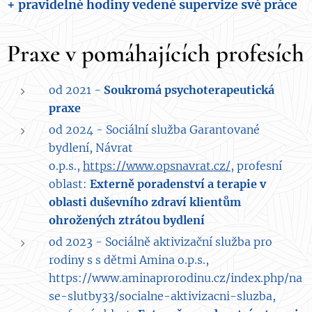
+ pravidelné hodiny vedené supervize své práce
Praxe v pomáhajících profesích
od 2021 -
Soukromá psychoterapeutická
praxe
od 2024 - Sociální služba Garantované
bydlení, Návrat
o.p.s.,
https://www.opsnavrat.cz/,
profesní
oblast:
Externě poradenství a terapie v
oblasti duševního zdraví klientům
ohrožených ztrátou bydlení
od 2023 - Sociálně aktivizační služba pro
rodiny s s dětmi Amina o.p.s.,
https://www.aminaprorodinu.cz/index.php/na
se-slutby33/socialne-aktivizacni-sluzba,