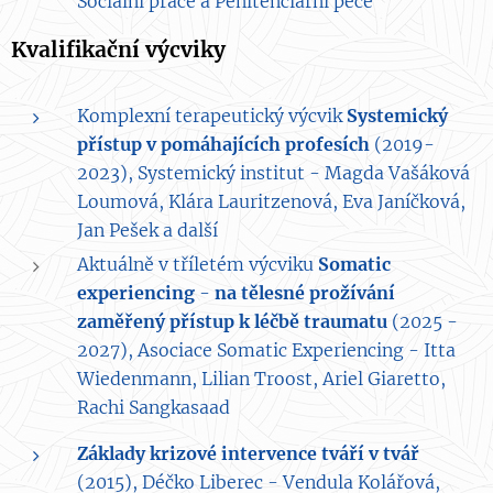
Sociální práce a Penitenciární péče
Kvalifikační výcviky
Komplexní terapeutický výcvik
Systemický
přístup v pomáhajících profesích
(2019-
2023), Systemický institut - Magda Vašáková
Loumová, Klára Lauritzenová, Eva Janíčková,
Jan Pešek a další
Aktuálně v tříletém výcviku
Somatic
experiencing
-
na tělesné prožívání
zaměřený přístup k léčbě traumatu
(2025 -
2027), Asociace Somatic Experiencing - Itta
Wiedenmann, Lilian Troost, Ariel Giaretto,
Rachi Sangkasaad
Základy krizové intervence tváří v tvář
(2015), Déčko Liberec - Vendula Kolářová,